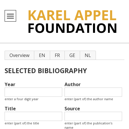
Primary
Overview
EN
FR
GE
NL
tabs
SELECTED BIBLIOGRAPHY
Year
Author
enter a four digit year
enter (part of) the author name
Title
Source
enter (part of) the title
enter (part of) the publication's
name