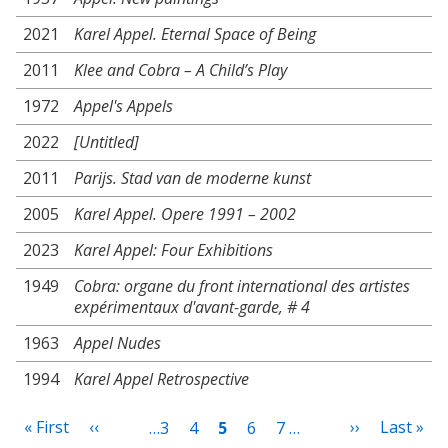
2021
Karel Appel. Eternal Space of Being
2011
Klee and Cobra – A Child’s Play
1972
Appel's Appels
2022
[Untitled]
2011
Parijs. Stad van de moderne kunst
2005
Karel Appel. Opere 1991 – 2002
2023
Karel Appel: Four Exhibitions
1949
Cobra: organe du front international des artistes
expérimentaux d'avant-garde, # 4
1963
Appel Nudes
1994
Karel Appel Retrospective
Pagination
First
« First
Previous
‹‹
Next
››
Last
Last »
Page
…
3
Page
4
Current
5
Page
6
Page
7
…