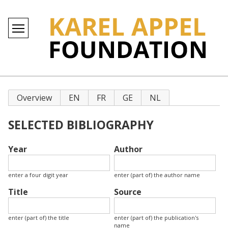
Primary
Overview
EN
FR
GE
NL
tabs
SELECTED BIBLIOGRAPHY
Year
Author
enter a four digit year
enter (part of) the author name
Title
Source
enter (part of) the title
enter (part of) the publication's
name