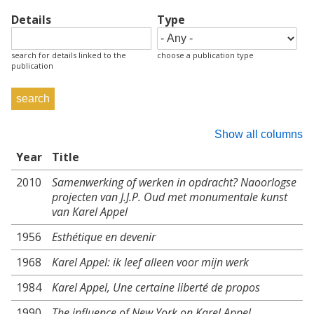
Details
Type
search for details linked to the
choose a publication type
publication
Show all columns
Year
Title
2010
Samenwerking of werken in opdracht? Naoorlogse
projecten van J.J.P. Oud met monumentale kunst
van Karel Appel
1956
Esthétique en devenir
1968
Karel Appel: ik leef alleen voor mijn werk
1984
Karel Appel, Une certaine liberté de propos
1990
The influence of New York on Karel Appel