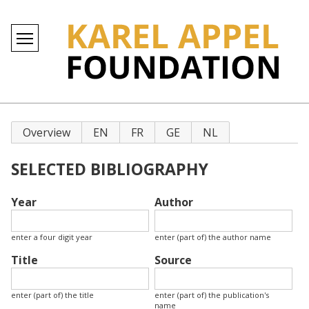
Primary
Overview
EN
FR
GE
NL
tabs
SELECTED BIBLIOGRAPHY
Year
Author
enter a four digit year
enter (part of) the author name
Title
Source
enter (part of) the title
enter (part of) the publication's
name