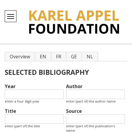
Primary
Overview
EN
FR
GE
NL
tabs
SELECTED BIBLIOGRAPHY
Year
Author
enter a four digit year
enter (part of) the author name
Title
Source
enter (part of) the title
enter (part of) the publication's
name